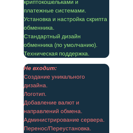
криптокошельками и
платежные системами.
Установка и настройка скрипта
обменника.
Стандартный дизайн
обменника (по умолчанию).
Техническая поддержка.
Не входит:
Создание уникального
дизайна.
Логотип.
Добавление валют и
направлений обмена.
Администрирование сервера.
Перенос/Переустановка.