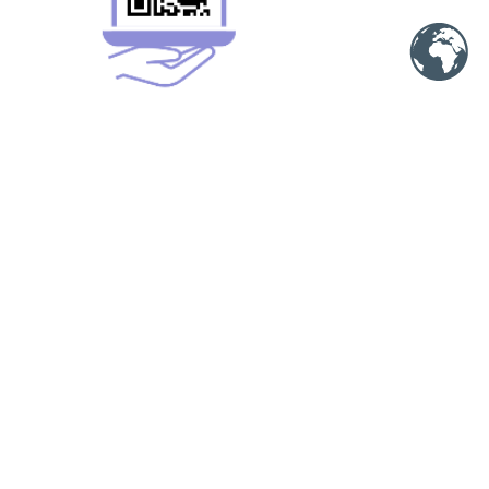
Меню
Ещё
Партнерам
Пользовательское соглашение
Обменники
Политика конфиденциальности
Скрипты
Политика AML и KYC
Услуги
Новости
Контакты
Отзывы
О нас
Мы в сети
Facebook
VK
Instagram
Telegram new