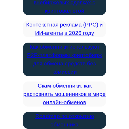
внебиржевых сделках с
криптовалютой
Контекстная реклама (PPC) и
ИИ-агенты
в 2026 году
Как обменники используют
P2P-платформы криптобирж
для обмена средств без
комиссии
Скам-обменники: как
распознать мошенников в мире
онлайн-обменов
Roadmap по открытию
обменника