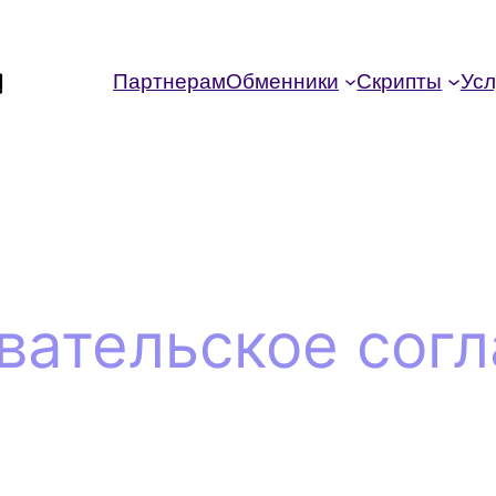
Партнерам
Обменники
Скрипты
Усл
вательское сог