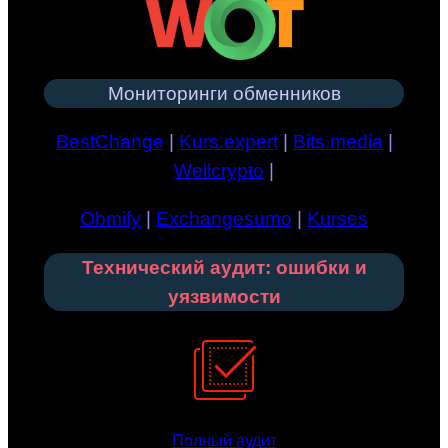
Мониторинги обменников
BestChange
|
Kurs.expert
|
Bits.media
|
Wellcrypto
|
Obmify
|
Exchangesumo
|
Kurses
Технический аудит: ошибки и
уязвимости
Полный аудит