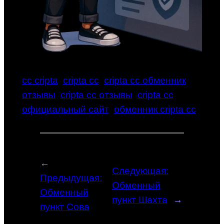
cc cripta
cripta cc
cripta cc обменник
отзывы
cripta cc отзывы
cripta cc
официальный сайт
обменник cripta cc
←
Следующая:
Предыдущая:
Обменный
Обменный
пункт Шахта
→
пункт Сова