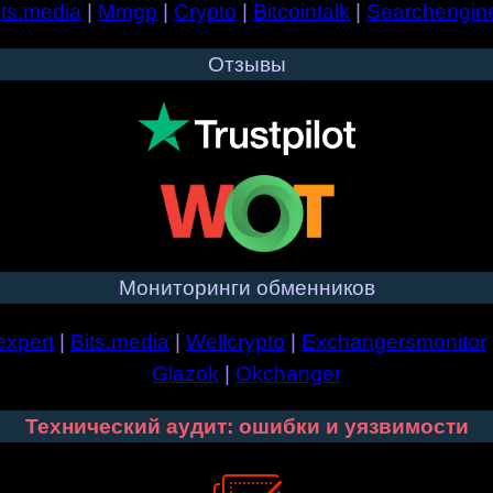
its.media
|
Mmgp
|
Crypto
|
Bitcointalk
|
Searchengin
Отзывы
Мониторинги обменников
expert
|
Bits.media
|
Wellcrypto
|
Exchangersmonitor
Glazok
|
Okchanger
Технический аудит: ошибки и уязвимости