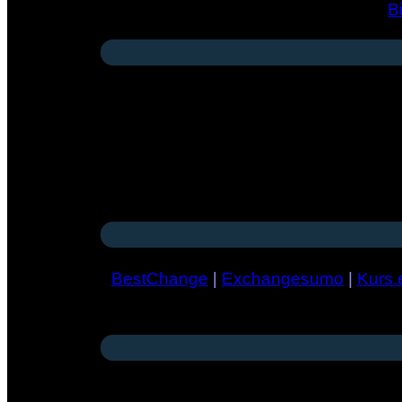
B
BestChange
|
Exchangesumo
|
Kurs.