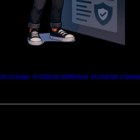
com отзывы
el change обменник
el change отзыв