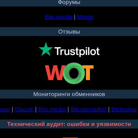
Форумы
Bits.media
|
Mmgp
Отзывы
Мониторинги обменников
wap
|
Glazok
|
Bits.media
|
Bitcoinmarket
|
Btcbroker
Технический аудит: ошибки и уязвимости