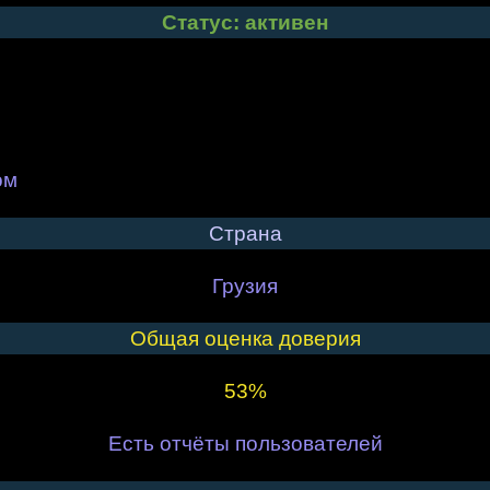
Статус: активен
ом
Страна
Грузия
Общая оценка доверия
53%
Есть отчёты пользователей