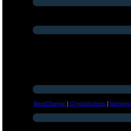
BestChange
|
Cryptobrokers
|
Moneys