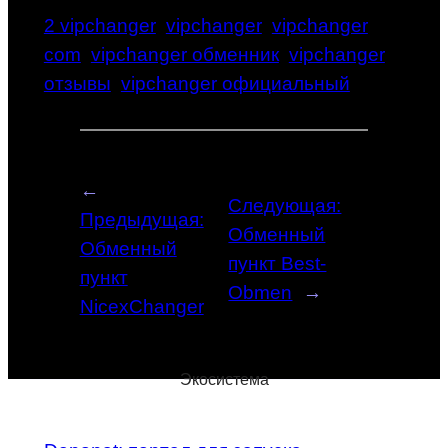
2 vipchanger
vipchanger
vipchanger
com
vipchanger обменник
vipchanger
отзывы
vipchanger официальный
←
Следующая:
Предыдущая:
Обменный
Обменный
пункт Best-
пункт
Obmen
→
NicexChanger
Экосистема