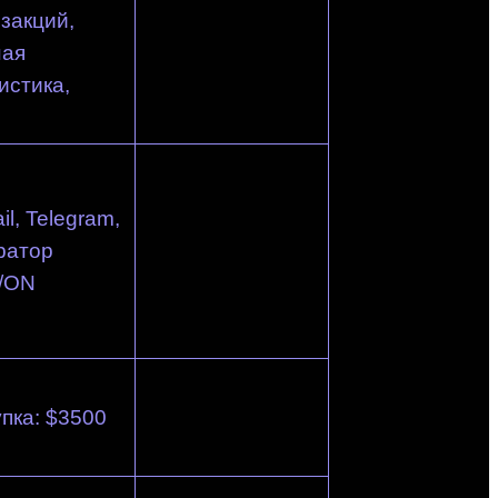
закций,
ная
истика,
il, Telegram,
ратор
/ON
пка: $3500