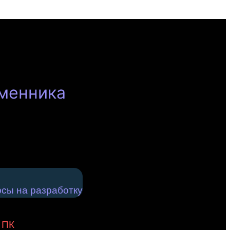
бменника
рсы на разработку
 ПК