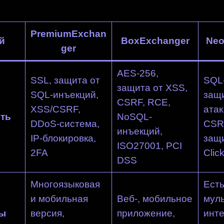
PremiumExchan
й
BoxExchanger
Neo
ger
AES-256,
SSL, защита от
SQL
защита от XSS,
SQL-инъекций,
защ
CSRF, RCE,
XSS/CSRF,
атак
ть
NoSQL-
DDoS-система,
CSRF
инъекций,
IP-блокировка,
защи
ISO27001, PCI
2FA
Clic
DSS
Многоязыковая
Ест
и мобильная
Веб-, мобильное
мул
ы
версия,
приложение,
инт