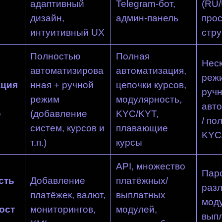
адаптивный
Telegram-бот,
(RU/
дизайн,
админ-панель
прос
интуитивный UX
стру
Полностью
Полная
Нес
автоматизирова
автоматизация,
реж
ация
нная + ручной
цепочки курсов,
ручн
режим
модулярность,
авт
е
(добавление
KYC/KYT,
/ по
систем, курсов и
плавающие
KYC
т.п.)
курсы
API, множество
Парс
сть
Добавление
платёжных/
раз
платёжек, валют,
выплатных
моду
ост
мониторингов,
модулей,
выпл