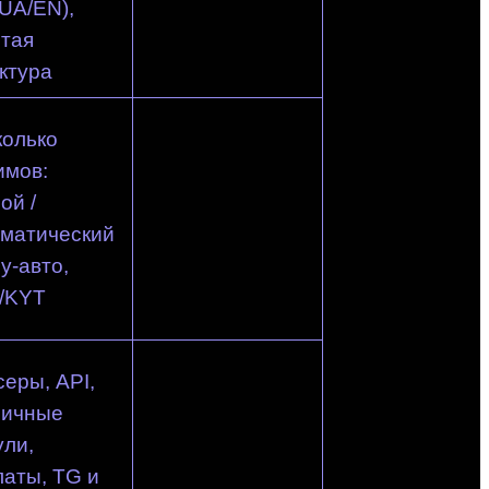
UA/EN),
тая
ктура
колько
имов:
ой /
оматический
лу-авто,
/KYT
еры, API,
личные
ли,
аты, TG и