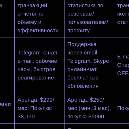
и
транзакций,
статистика по
тран
отчёты по
резервам/
пол
объёму и
пользователям/
стат
эффективности
профиту
Поддержка
Telegram-канал,
через email,
E-ma
e-mail, рабочие
Telegram, Skype,
Опе
часы, быстрое
онлайн-чат,
OFF
реагирование
бесплатные
обновления
Аренда: $299/
Аренда: $250/
вани
мес; Покупка:
мес (мин. 3 мес),
Поку
$8,990
покупка $9000