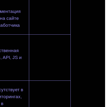
ь
ументация
 на сайте
аботчика
ственная
 API, JS и
утствует в
торингах,
 в