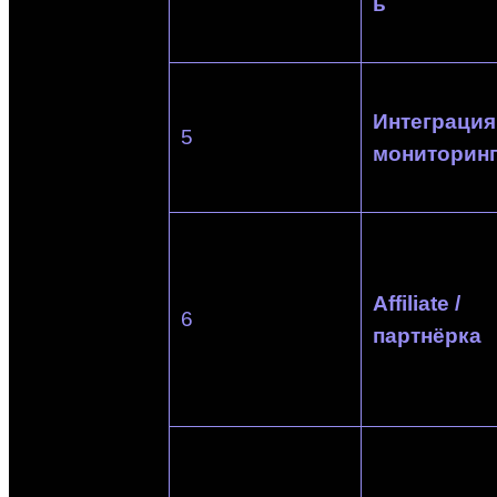
ь
Интеграция
5
мониторин
Affiliate /
6
партнёрка