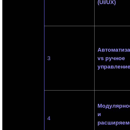
(UI/UX)
Автоматиз
3
vs ручное
управлени
Модулярно
и
4
расширяем