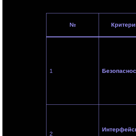
№
Критери
1
Безопаснос
Интерфейс
2