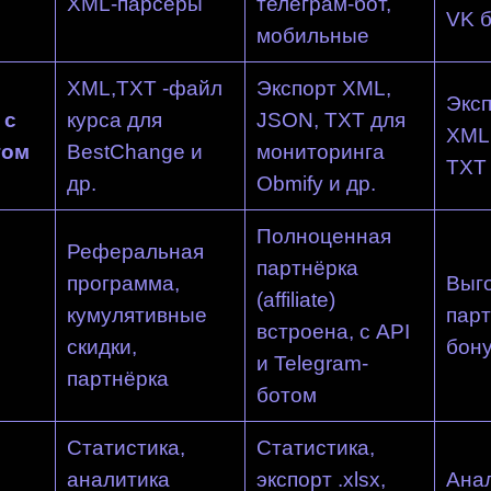
XML-парсеры
телеграм-бот,
VK 
мобильные
XML,TXT -файл
Экспорт XML,
Эксп
 с
курса для
JSON, TXT для
XML 
гом
BestChange и
мониторинга
TXT
др.
Obmify и др.
Полноценная
Реферальная
партнёрка
программа,
Выг
(affiliate)
кумулятивные
парт
встроена, с API
скидки,
бон
и Telegram-
партнёрка
ботом
Статистика,
Статистика,
аналитика
экспорт .xlsx,
Ана