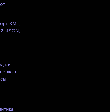
бот
орт XML,
2, JSON,
одная
нерка +
усы
литика