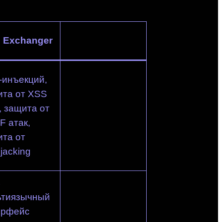
 Exchanger
-инъекций,
ита от XSS
, защита от
 атак,
та от
kjacking
ь
ьтиязычный
ерфейс