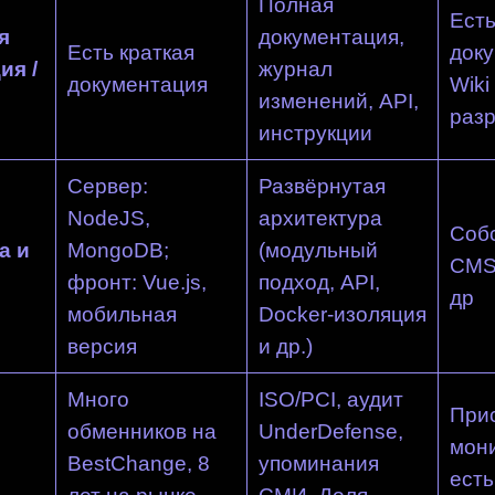
Полная
Ест
я
документация,
Есть краткая
док
ия /
журнал
документация
Wiki
изменений, API,
разр
инструкции
Сервер:
Развёрнутая
NodeJS,
архитектура
Соб
а и
MongoDB;
(модульный
CMS,
фронт: Vue.js,
подход, API,
др
мобильная
Docker-изоляция
версия
и др.)
Много
ISO/PCI, аудит
Прис
обменников на
UnderDefense,
мони
BestChange, 8
упоминания
есть