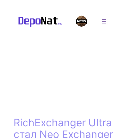
Перейти
к
содержимому
RichExchanger Ultra
стал Neo Exchanger