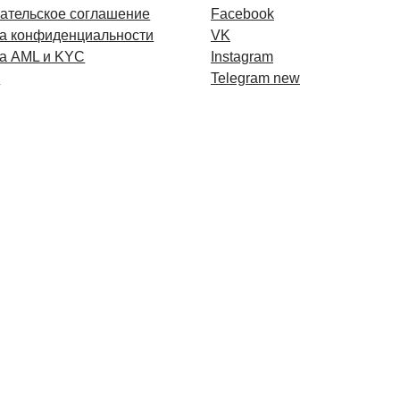
ательское соглашение
Facebook
а конфиденциальности
VK
а AML и KYC
Instagram
и
Telegram new