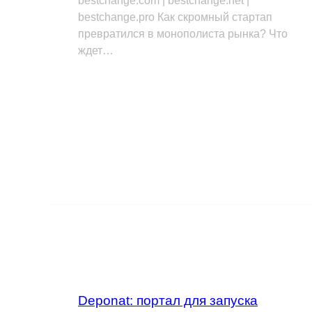
bestchange.com | bestchange.net |
bestchange.pro Как скромный стартап
превратился в монополиста рынка? Что
ждет…
Deponat: портал для запуска