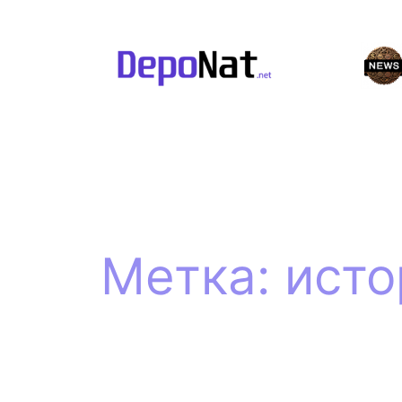
Перейти
к
содержимому
Метка:
исто