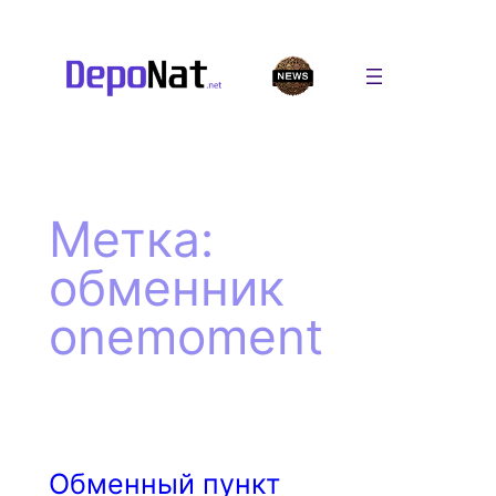
Перейти
к
содержимому
Метка:
обменник
onemoment
Обменный пункт