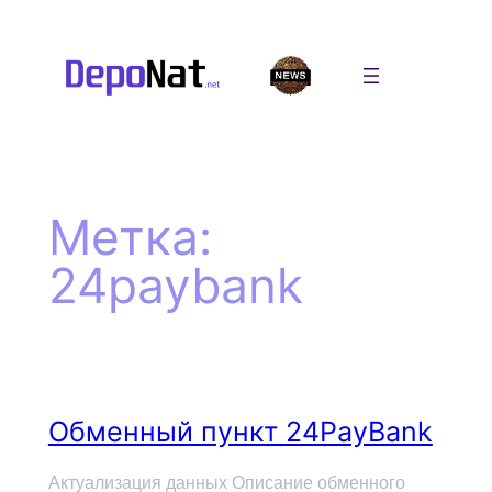
Перейти
к
содержимому
Метка:
24paybank
Обменный пункт 24PayBank
Актуализация данных Описание обменного