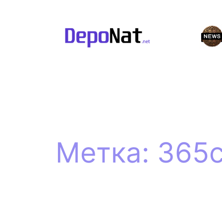
Перейти
к
содержимому
Метка:
365c