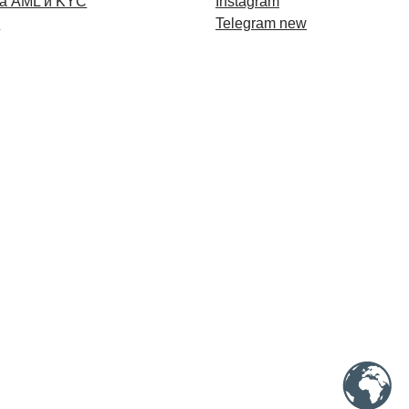
а AML и KYC
Instagram
и
Telegram new