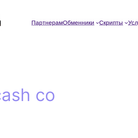
Партнерам
Обменники
Скрипты
Усл
ash co