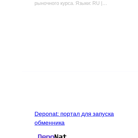
рыночного курса. Языки: RU |…
Deponat: портал для запуска
обменника