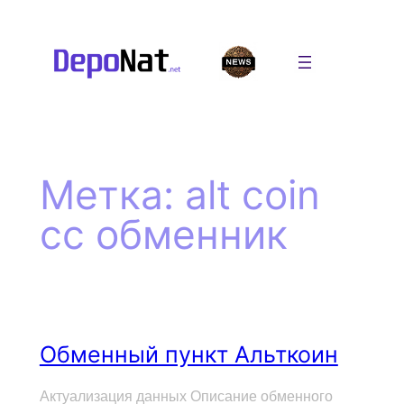
Перейти
к
содержимому
Метка:
alt coin
cc обменник
Обменный пункт Альткоин
Актуализация данных Описание обменного