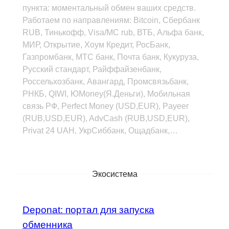
пункта: моментальный обмен ваших средств.
Работаем по направлениям: Bitcoin, Сбербанк
RUB, Тинькофф, Visa/MC rub, ВТБ, Альфа банк,
МИР, Открытие, Хоум Кредит, РосБанк,
Газпромбанк, МТС банк, Почта банк, Кукуруза,
Русский стандарт, Райффайзенбанк,
Россельхозбанк, Авангард, Промсвязьбанк,
РНКБ, QIWI, ЮMoney(Я.Деньги), Мобильная
связь РФ, Perfect Money (USD,EUR), Payeer
(RUB,USD,EUR), AdvCash (RUB,USD,EUR),
Privat 24 UAH, УкрСиббанк, Ощадбанк,…
Экосистема
Deponat: портал для запуска
обменника