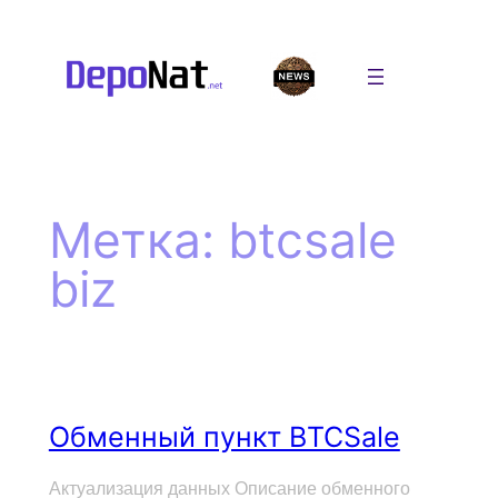
Перейти
к
содержимому
Метка:
btcsale
biz
Обменный пункт BTCSale
Актуализация данных Описание обменного