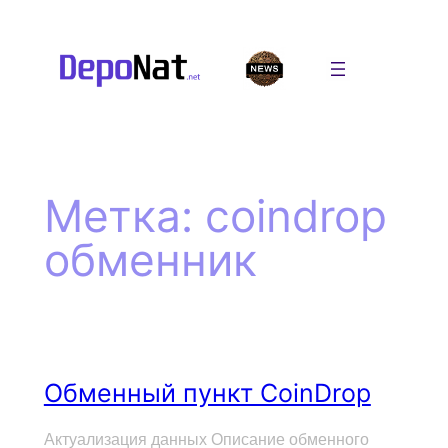
Перейти
к
содержимому
Метка:
coindrop
обменник
Обменный пункт CoinDrop
Актуализация данных Описание обменного