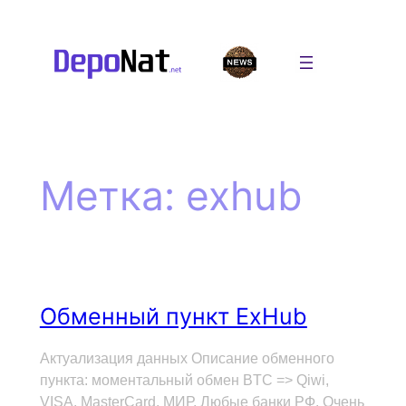
Перейти
к
содержимому
Метка:
exhub
Обменный пункт ExHub
Актуализация данных Описание обменного
пункта: моментальный обмен BTC => Qiwi,
VISA, MasterCard, МИР, Любые банки РФ. Очень