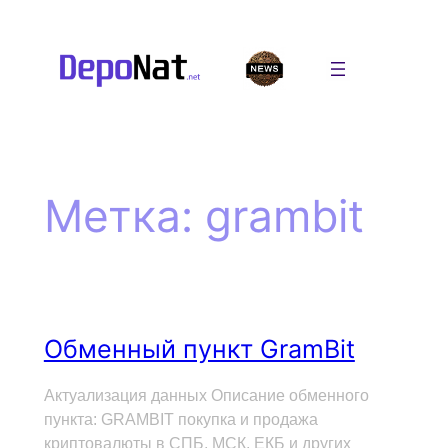
Перейти
к
содержимому
Метка:
grambit
Обменный пункт GramBit
Актуализация данных Описание обменного
пункта: GRAMBIT покупка и продажа
криптовалюты в СПБ, МСК, ЕКБ и других