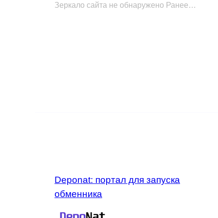
Зеркало сайта не обнаружено Ранее…
Deponat: портал для запуска
обменника