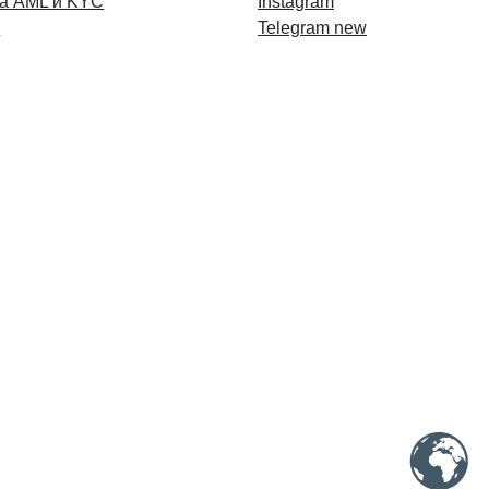
а AML и KYC
Instagram
и
Telegram new