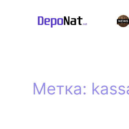
Перейти
к
содержимому
Метка:
kass