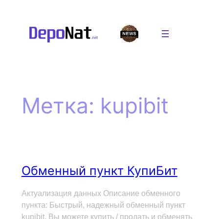
Перейти
к
содержимому
Метка:
kupibit
Обменный пункт КупиБит
Актуализация данных Описание обменного
пункта: Быстрый, надежный обменный пункт
kupibit. Вы можете купить / продать и обменять