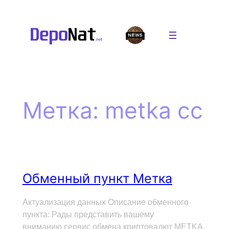
Перейти
к
содержимому
Метка:
metka cc
Обменный пункт Метка
Актуализация данных Описание обменного
пункта: Рады представить вашему
вниманию сервис обмена криптовалют METKA.