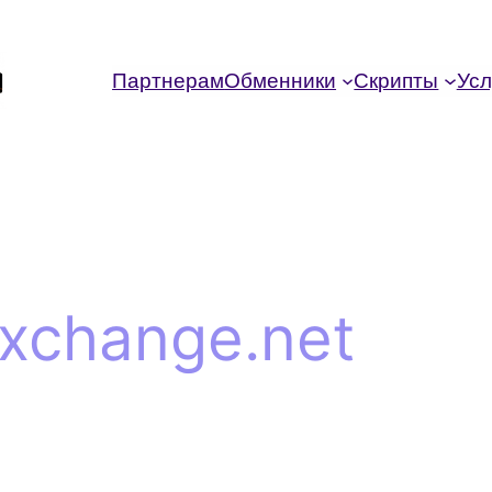
Партнерам
Обменники
Скрипты
Усл
ixchange.net