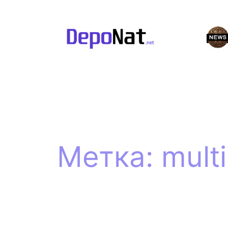
Перейти
к
содержимому
Метка:
mult