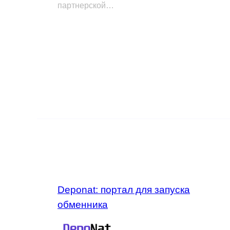
партнерской…
Deponat: портал для запуска
обменника