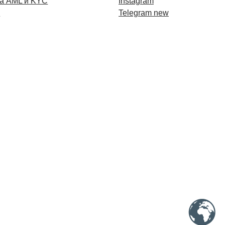
а AML и KYC
Instagram
и
Telegram new