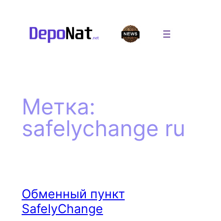
Перейти
к
содержимому
Метка:
safelychange ru
Обменный пункт
SafelyChange