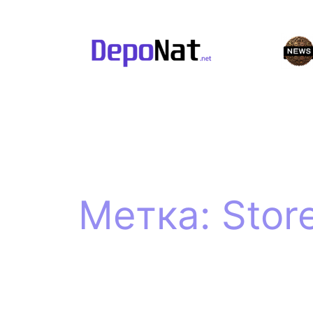
Перейти
к
содержимому
Метка:
Stor