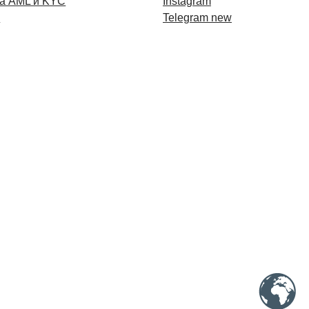
а AML и KYC
Instagram
и
Telegram new