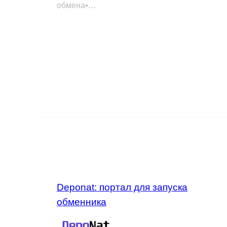
обмена•…
Deponat: портал для запуска
обменника