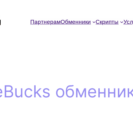
Партнерам
Обменники
Скрипты
Усл
eBucks обменни