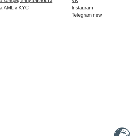
а конфиденциальности
VK
а AML и KYC
Instagram
и
Telegram new