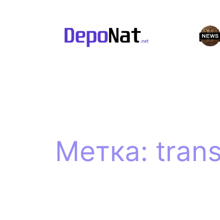
Перейти
к
содержимому
Метка:
tran