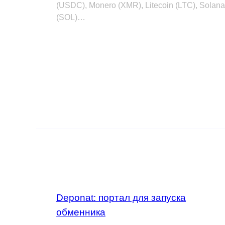
(USDC), Monero (XMR), Litecoin (LTC), Solana
(SOL)…
Deponat: портал для запуска
обменника