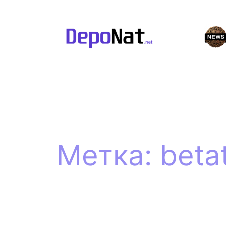
Перейти
к
содержимому
Метка:
beta