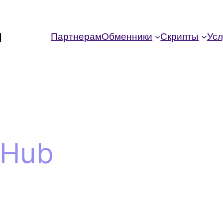
Партнерам
Обменники
Скрипты
Усл
tHub