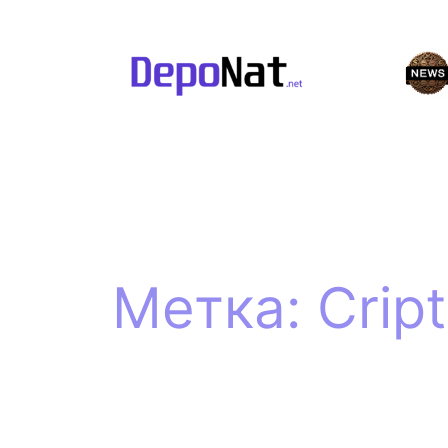
Перейти
к
содержимому
Метка:
Crip